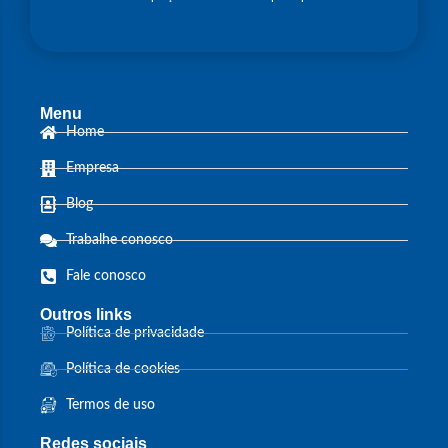
Distribuidor Autorizado
Gardner Denver
Menu
Trabalhe Conosco
Home
Empresa
Blog
Trabalhe conosco
Fale conosco
Outros links
Política de privacidade
Política de cookies
Termos de uso
Redes sociais